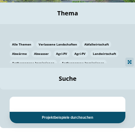
Thema
Alle Themen
Verlassene Landschaften
Abfallwirtschaft
Abwärme
Abwasser
Agri-PV
Agri-PV
Landwirtschaft
Anthropogene Immissionen
Anthropogene Immissionen
Vermeidung von Lebensmittelverlusten
Baden Württemberg
Suche
Ostsee
Bauen
Baumaterial
Bayern
Bayern
Beatmungssysteme
Beratung
Berlin
Bestäuber
bilaterale Zu-sammenarbeit
bilaterale Zu-sammenarbeit
Bildung
Bildung / Kommunikation
Projektbeispiele durchsuchen
Bildung für nachhaltige Entwicklung
Pflanzenkohle
Biodiversität
Biodiversität
Biogas
Biogas