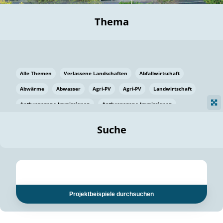
Thema
Alle Themen
Verlassene Landschaften
Abfallwirtschaft
Abwärme
Abwasser
Agri-PV
Agri-PV
Landwirtschaft
Anthropogene Immissionen
Anthropogene Immissionen
Vermeidung von Lebensmittelverlusten
Baden Württemberg
Suche
Ostsee
Bauen
Baumaterial
Bayern
Bayern
Beatmungssysteme
Beratung
Berlin
Bestäuber
bilaterale Zu-sammenarbeit
bilaterale Zu-sammenarbeit
Bildung
Bildung / Kommunikation
Projektbeispiele durchsuchen
Bildung für nachhaltige Entwicklung
Pflanzenkohle
Biodiversität
Biodiversität
Biogas
Biogas