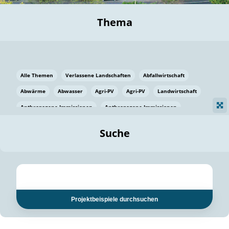
Thema
Alle Themen
Verlassene Landschaften
Abfallwirtschaft
Abwärme
Abwasser
Agri-PV
Agri-PV
Landwirtschaft
Anthropogene Immissionen
Anthropogene Immissionen
Vermeidung von Lebensmittelverlusten
Baden Württemberg
Suche
Ostsee
Bauen
Baumaterial
Bayern
Bayern
Beatmungssysteme
Beratung
Berlin
Bestäuber
bilaterale Zu-sammenarbeit
bilaterale Zu-sammenarbeit
Bildung
Bildung / Kommunikation
Projektbeispiele durchsuchen
Bildung für nachhaltige Entwicklung
Pflanzenkohle
Biodiversität
Biodiversität
Biogas
Biogas