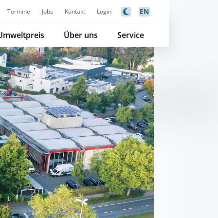
EN
Termine
Jobs
Kontakt
Login
Umweltpreis
Über uns
Service