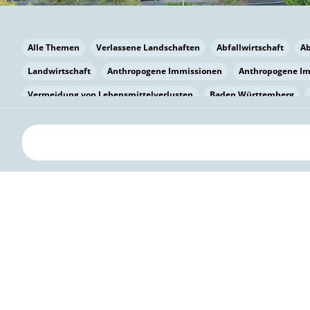
Alle Themen
Verlassene Landschaften
Abfallwirtschaft
A
Landwirtschaft
Anthropogene Immissionen
Anthropogene I
Vermeidung von Lebensmittelverlusten
Baden Württemberg
Bayern
Bayern
Beatmungssysteme
Beratung
Berlin
bilaterale Zu-sammenarbeit
Bildung
Bildung / Kommunikati
Pflanzenkohle
Biodiversität
Biodiversität
Biogas
Bioga
Vermeidung von Lebensmittelverlusten
Brandenburg
Breme
Bürgerwissenschaft
Capacity Building
Capacity Building
Kreislaufwirtschaft
Bürgerenergie
Bürgerbeteiligung
Citi
Citizen Science
Klimawandel
Klimakrise
Klimaschutz
Kooperation
Kooperation mit KMU
Grenzüberschreitend
D
Deutscher Umweltpreis
Digitale Bildung
Digitaler Landschaf