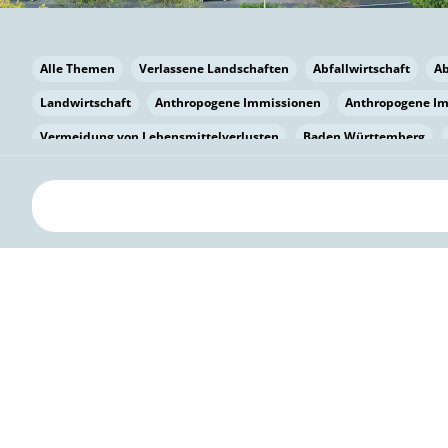
Alle Themen
Verlassene Landschaften
Abfallwirtschaft
A
Landwirtschaft
Anthropogene Immissionen
Anthropogene I
Vermeidung von Lebensmittelverlusten
Baden Württemberg
Bayern
Bayern
Beatmungssysteme
Beratung
Berlin
bilaterale Zu-sammenarbeit
Bildung
Bildung / Kommunikati
Pflanzenkohle
Biodiversität
Biodiversität
Biogas
Bioga
Vermeidung von Lebensmittelverlusten
Brandenburg
Breme
Bürgerwissenschaft
Capacity Building
Capacity Building
Kreislaufwirtschaft
Bürgerenergie
Bürgerbeteiligung
Citi
Citizen Science
Klimawandel
Klimakrise
Klimaschutz
Kooperation
Kooperation mit KMU
Grenzüberschreitend
D
Deutscher Umweltpreis
Digitale Bildung
Digitaler Landschaf