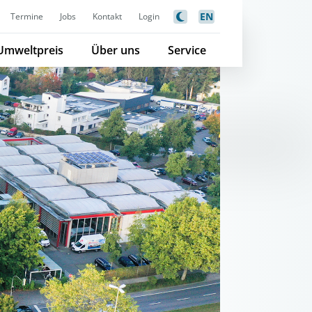
EN
Termine
Jobs
Kontakt
Login
Umweltpreis
Über uns
Service