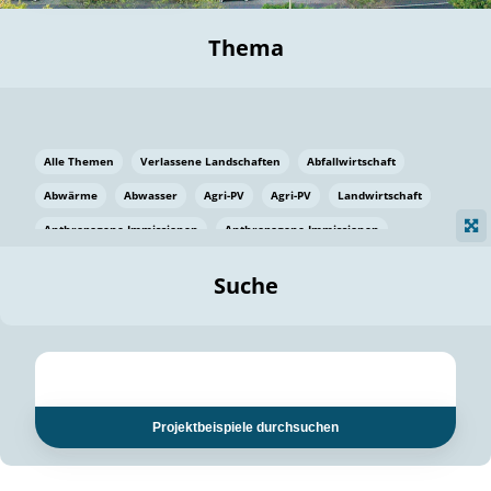
Thema
Alle Themen
Verlassene Landschaften
Abfallwirtschaft
Abwärme
Abwasser
Agri-PV
Agri-PV
Landwirtschaft
Anthropogene Immissionen
Anthropogene Immissionen
Vermeidung von Lebensmittelverlusten
Baden Württemberg
Suche
Ostsee
Bauen
Baumaterial
Bayern
Bayern
Beatmungssysteme
Beratung
Berlin
Bestäuber
bilaterale Zu-sammenarbeit
bilaterale Zu-sammenarbeit
Bildung
Bildung / Kommunikation
Projektbeispiele durchsuchen
Bildung für nachhaltige Entwicklung
Pflanzenkohle
Biodiversität
Biodiversität
Biogas
Biogas