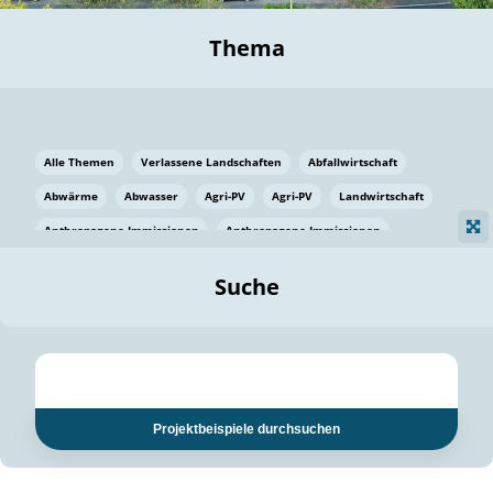
Thema
Alle Themen
Verlassene Landschaften
Abfallwirtschaft
Abwärme
Abwasser
Agri-PV
Agri-PV
Landwirtschaft
Anthropogene Immissionen
Anthropogene Immissionen
Vermeidung von Lebensmittelverlusten
Baden Württemberg
Suche
Ostsee
Bauen
Baumaterial
Bayern
Bayern
Beatmungssysteme
Beratung
Berlin
Bestäuber
bilaterale Zu-sammenarbeit
bilaterale Zu-sammenarbeit
Bildung
Bildung / Kommunikation
Projektbeispiele durchsuchen
Bildung für nachhaltige Entwicklung
Pflanzenkohle
Biodiversität
Biodiversität
Biogas
Biogas