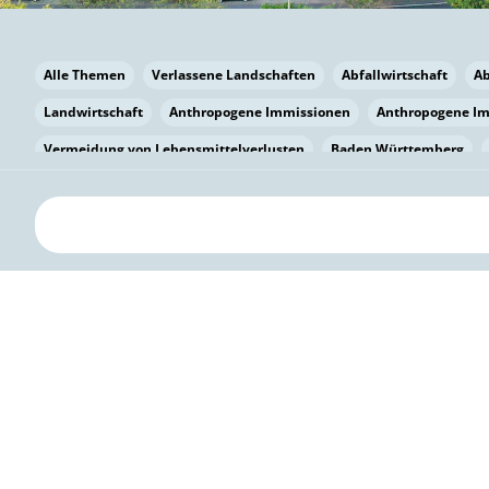
Alle Themen
Verlassene Landschaften
Abfallwirtschaft
A
Landwirtschaft
Anthropogene Immissionen
Anthropogene I
Vermeidung von Lebensmittelverlusten
Baden Württemberg
Bayern
Bayern
Beatmungssysteme
Beratung
Berlin
bilaterale Zu-sammenarbeit
Bildung
Bildung / Kommunikati
Pflanzenkohle
Biodiversität
Biodiversität
Biogas
Bioga
Vermeidung von Lebensmittelverlusten
Brandenburg
Breme
Bürgerwissenschaft
Capacity Building
Capacity Building
Kreislaufwirtschaft
Bürgerenergie
Bürgerbeteiligung
Bürg
Citizen Science
Klimawandel
Klimakrise
Klimaschutz
Kooperation
Kooperation mit KMU
Grenzüberschreitend
D
Deutscher Umweltpreis
Digitale Bildung
Digitaler Landschaf