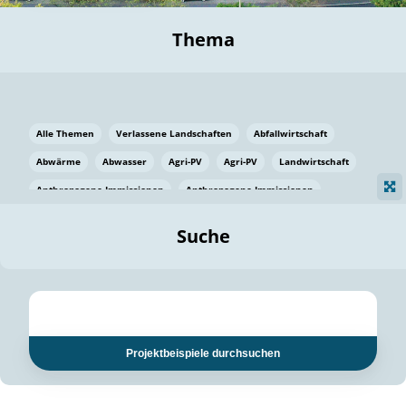
Thema
Alle Themen
Verlassene Landschaften
Abfallwirtschaft
Abwärme
Abwasser
Agri-PV
Agri-PV
Landwirtschaft
Anthropogene Immissionen
Anthropogene Immissionen
Vermeidung von Lebensmittelverlusten
Baden Württemberg
Suche
Ostsee
Bauen
Baumaterial
Bayern
Bayern
Beatmungssysteme
Beratung
Berlin
Bestäuber
bilaterale Zu-sammenarbeit
bilaterale Zu-sammenarbeit
Bildung
Bildung / Kommunikation
Projektbeispiele durchsuchen
Bildung für nachhaltige Entwicklung
Pflanzenkohle
Biodiversität
Biodiversität
Biogas
Biogas