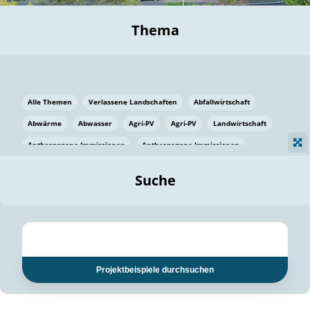
Thema
Alle Themen
Verlassene Landschaften
Abfallwirtschaft
Abwärme
Abwasser
Agri-PV
Agri-PV
Landwirtschaft
Anthropogene Immissionen
Anthropogene Immissionen
Vermeidung von Lebensmittelverlusten
Baden Württemberg
Suche
Ostsee
Bauen
Baumaterial
Bayern
Bayern
Beatmungssysteme
Beratung
Berlin
Bestäuber
bilaterale Zu-sammenarbeit
bilaterale Zu-sammenarbeit
Bildung
Bildung / Kommunikation
Projektbeispiele durchsuchen
Bildung für nachhaltige Entwicklung
Pflanzenkohle
Biodiversität
Biodiversität
Biogas
Biogas