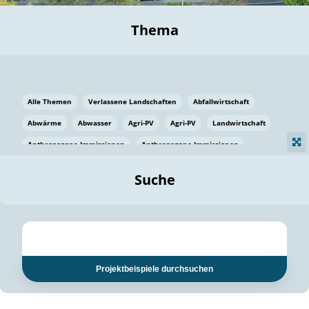
Thema
Alle Themen
Verlassene Landschaften
Abfallwirtschaft
Abwärme
Abwasser
Agri-PV
Agri-PV
Landwirtschaft
Anthropogene Immissionen
Anthropogene Immissionen
Vermeidung von Lebensmittelverlusten
Baden Württemberg
Suche
Ostsee
Bauen
Baumaterial
Bayern
Bayern
Beatmungssysteme
Beratung
Berlin
Bestäuber
bilaterale Zu-sammenarbeit
bilaterale Zu-sammenarbeit
Bildung
Bildung / Kommunikation
Projektbeispiele durchsuchen
Bildung für nachhaltige Entwicklung
Pflanzenkohle
Biodiversität
Biodiversität
Biogas
Biogas