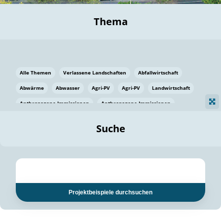
Thema
Alle Themen
Verlassene Landschaften
Abfallwirtschaft
Abwärme
Abwasser
Agri-PV
Agri-PV
Landwirtschaft
Anthropogene Immissionen
Anthropogene Immissionen
Vermeidung von Lebensmittelverlusten
Baden Württemberg
Suche
Ostsee
Bauen
Baumaterial
Bayern
Bayern
Beatmungssysteme
Beratung
Berlin
Bestäuber
bilaterale Zu-sammenarbeit
bilaterale Zu-sammenarbeit
Bildung
Bildung / Kommunikation
Projektbeispiele durchsuchen
Bildung für nachhaltige Entwicklung
Pflanzenkohle
Biodiversität
Biodiversität
Biogas
Biogas