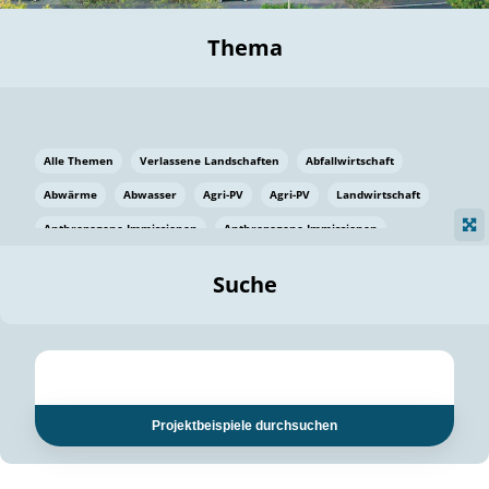
Thema
Alle Themen
Verlassene Landschaften
Abfallwirtschaft
Abwärme
Abwasser
Agri-PV
Agri-PV
Landwirtschaft
Anthropogene Immissionen
Anthropogene Immissionen
Vermeidung von Lebensmittelverlusten
Baden Württemberg
Suche
Ostsee
Bauen
Baumaterial
Bayern
Bayern
Beatmungssysteme
Beratung
Berlin
Bestäuber
bilaterale Zu-sammenarbeit
bilaterale Zu-sammenarbeit
Bildung
Bildung / Kommunikation
Projektbeispiele durchsuchen
Bildung für nachhaltige Entwicklung
Pflanzenkohle
Biodiversität
Biodiversität
Biogas
Biogas