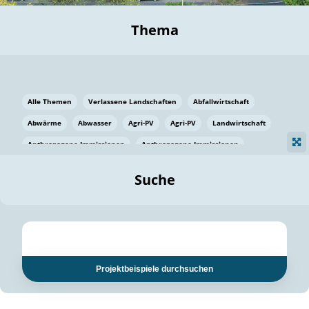
Thema
Alle Themen
Verlassene Landschaften
Abfallwirtschaft
Abwärme
Abwasser
Agri-PV
Agri-PV
Landwirtschaft
Anthropogene Immissionen
Anthropogene Immissionen
Vermeidung von Lebensmittelverlusten
Baden Württemberg
Suche
Ostsee
Bauen
Baumaterial
Bayern
Bayern
Beatmungssysteme
Beratung
Berlin
Bestäuber
bilaterale Zu-sammenarbeit
bilaterale Zu-sammenarbeit
Bildung
Bildung / Kommunikation
Projektbeispiele durchsuchen
Bildung für nachhaltige Entwicklung
Pflanzenkohle
Biodiversität
Biodiversität
Biogas
Biogas