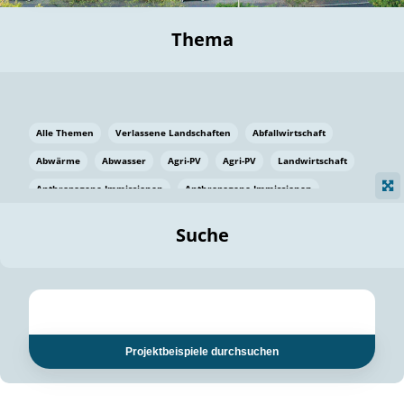
Thema
Alle Themen
Verlassene Landschaften
Abfallwirtschaft
Abwärme
Abwasser
Agri-PV
Agri-PV
Landwirtschaft
Anthropogene Immissionen
Anthropogene Immissionen
Vermeidung von Lebensmittelverlusten
Baden Württemberg
Suche
Ostsee
Bauen
Baumaterial
Bayern
Bayern
Beatmungssysteme
Beratung
Berlin
Bestäuber
bilaterale Zu-sammenarbeit
bilaterale Zu-sammenarbeit
Bildung
Bildung / Kommunikation
Projektbeispiele durchsuchen
Bildung für nachhaltige Entwicklung
Pflanzenkohle
Biodiversität
Biodiversität
Biogas
Biogas