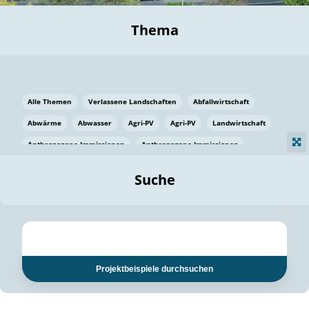
Thema
Alle Themen
Verlassene Landschaften
Abfallwirtschaft
Abwärme
Abwasser
Agri-PV
Agri-PV
Landwirtschaft
Anthropogene Immissionen
Anthropogene Immissionen
Vermeidung von Lebensmittelverlusten
Baden Württemberg
Suche
Ostsee
Bauen
Baumaterial
Bayern
Bayern
Beatmungssysteme
Beratung
Berlin
Bestäuber
bilaterale Zu-sammenarbeit
bilaterale Zu-sammenarbeit
Bildung
Bildung / Kommunikation
Projektbeispiele durchsuchen
Bildung für nachhaltige Entwicklung
Pflanzenkohle
Biodiversität
Biodiversität
Biogas
Biogas