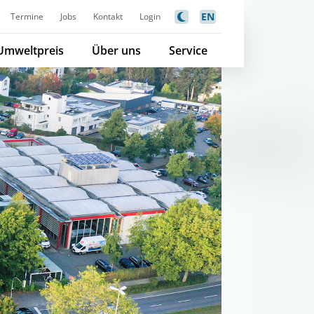
EN
Termine
Jobs
Kontakt
Login
Umweltpreis
Über uns
Service