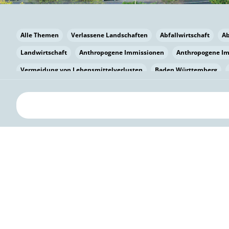
Alle Themen
Verlassene Landschaften
Abfallwirtschaft
A
Landwirtschaft
Anthropogene Immissionen
Anthropogene I
Vermeidung von Lebensmittelverlusten
Baden Württemberg
Bayern
Bayern
Beatmungssysteme
Beratung
Berlin
bilaterale Zu-sammenarbeit
Bildung
Bildung / Kommunikati
Pflanzenkohle
Biodiversität
Biodiversität
Biogas
Bioga
Vermeidung von Lebensmittelverlusten
Brandenburg
Breme
Bürgerwissenschaft
Capacity Building
Capacity Building
Circular Economy
Bürgerenergie
Bürgerbeteiligung
Citize
Bürgerwissenschaft
Klimawandel
Klimakrise
Klimaschutz
Kooperation
Kooperation mit KMU
Grenzüberschreitend
D
Deutscher Umweltpreis
Digitale Bildung
Digitaler Landschaf