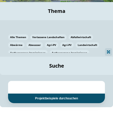
Thema
Alle Themen
Verlassene Landschaften
Abfallwirtschaft
Abwärme
Abwasser
Agri-PV
Agri-PV
Landwirtschaft
Anthropogene Immissionen
Anthropogene Immissionen
Vermeidung von Lebensmittelverlusten
Baden Württemberg
Suche
Ostsee
Bauen
Baumaterial
Bayern
Bayern
Beatmungssysteme
Beratung
Berlin
Bestäuber
bilaterale Zu-sammenarbeit
bilaterale Zu-sammenarbeit
Bildung
Bildung / Kommunikation
Projektbeispiele durchsuchen
Bildung für nachhaltige Entwicklung
Pflanzenkohle
Biodiversität
Biodiversität
Biogas
Biogas