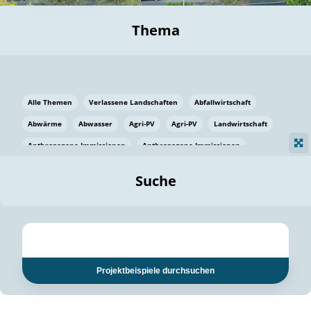
Thema
Alle Themen
Verlassene Landschaften
Abfallwirtschaft
Abwärme
Abwasser
Agri-PV
Agri-PV
Landwirtschaft
Anthropogene Immissionen
Anthropogene Immissionen
Vermeidung von Lebensmittelverlusten
Baden Württemberg
Suche
Ostsee
Bauen
Baumaterial
Bayern
Bayern
Beatmungssysteme
Beratung
Berlin
Bestäuber
bilaterale Zu-sammenarbeit
bilaterale Zu-sammenarbeit
Bildung
Bildung / Kommunikation
Projektbeispiele durchsuchen
Bildung für nachhaltige Entwicklung
Pflanzenkohle
Biodiversität
Biodiversität
Biogas
Biogas