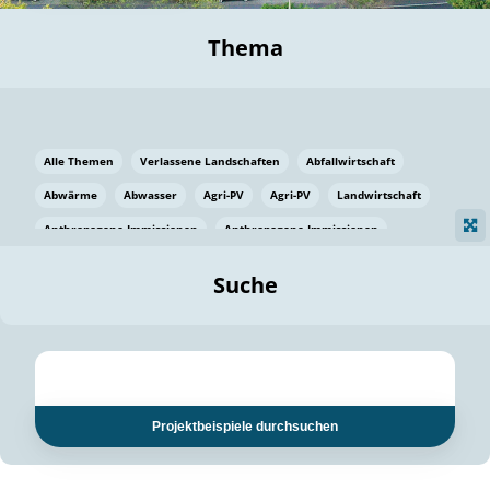
Thema
Alle Themen
Verlassene Landschaften
Abfallwirtschaft
Abwärme
Abwasser
Agri-PV
Agri-PV
Landwirtschaft
Anthropogene Immissionen
Anthropogene Immissionen
Vermeidung von Lebensmittelverlusten
Baden Württemberg
Suche
Ostsee
Bauen
Baumaterial
Bayern
Bayern
Beatmungssysteme
Beratung
Berlin
Bestäuber
bilaterale Zu-sammenarbeit
bilaterale Zu-sammenarbeit
Bildung
Bildung / Kommunikation
Projektbeispiele durchsuchen
Bildung für nachhaltige Entwicklung
Pflanzenkohle
Biodiversität
Biodiversität
Biogas
Biogas