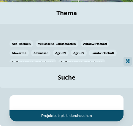
Thema
Alle Themen
Verlassene Landschaften
Abfallwirtschaft
Abwärme
Abwasser
Agri-PV
Agri-PV
Landwirtschaft
Anthropogene Immissionen
Anthropogene Immissionen
Vermeidung von Lebensmittelverlusten
Baden Württemberg
Suche
Ostsee
Bauen
Baumaterial
Bayern
Bayern
Beatmungssysteme
Beratung
Berlin
Bestäuber
bilaterale Zu-sammenarbeit
bilaterale Zu-sammenarbeit
Bildung
Bildung / Kommunikation
Projektbeispiele durchsuchen
Bildung für nachhaltige Entwicklung
Pflanzenkohle
Biodiversität
Biodiversität
Biogas
Biogas