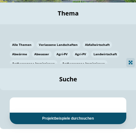
Thema
Alle Themen
Verlassene Landschaften
Abfallwirtschaft
Abwärme
Abwasser
Agri-PV
Agri-PV
Landwirtschaft
Anthropogene Immissionen
Anthropogene Immissionen
Vermeidung von Lebensmittelverlusten
Baden Württemberg
Suche
Ostsee
Bauen
Baumaterial
Bayern
Bayern
Beatmungssysteme
Beratung
Berlin
Bestäuber
bilaterale Zu-sammenarbeit
bilaterale Zu-sammenarbeit
Bildung
Bildung / Kommunikation
Projektbeispiele durchsuchen
Bildung für nachhaltige Entwicklung
Pflanzenkohle
Biodiversität
Biodiversität
Biogas
Biogas