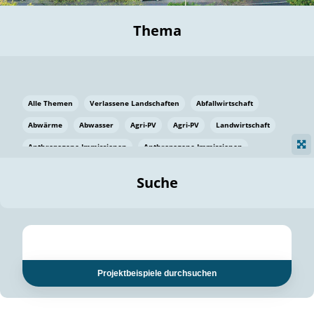
Thema
Alle Themen
Verlassene Landschaften
Abfallwirtschaft
Abwärme
Abwasser
Agri-PV
Agri-PV
Landwirtschaft
Anthropogene Immissionen
Anthropogene Immissionen
Vermeidung von Lebensmittelverlusten
Baden Württemberg
Suche
Ostsee
Bauen
Baumaterial
Bayern
Bayern
Beatmungssysteme
Beratung
Berlin
Bestäuber
bilaterale Zu-sammenarbeit
bilaterale Zu-sammenarbeit
Bildung
Bildung / Kommunikation
Projektbeispiele durchsuchen
Bildung für nachhaltige Entwicklung
Pflanzenkohle
Biodiversität
Biodiversität
Biogas
Biogas