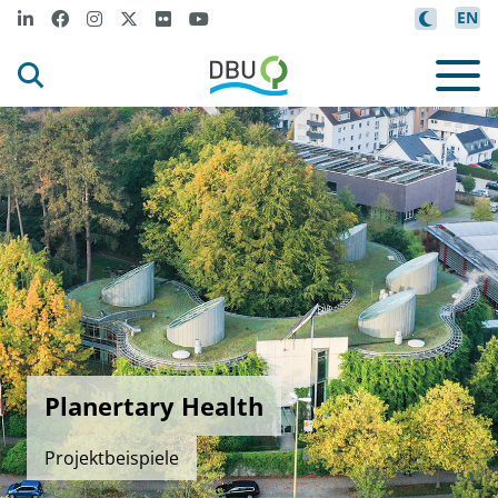
EN
Planertary Health
Projektbeispiele