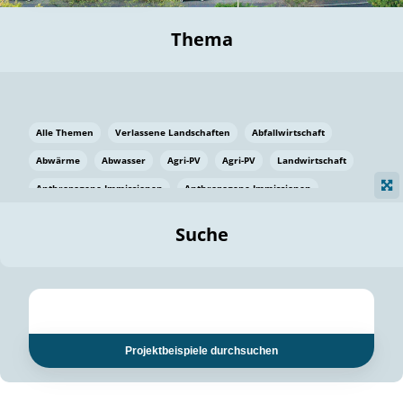
Thema
Alle Themen
Verlassene Landschaften
Abfallwirtschaft
Abwärme
Abwasser
Agri-PV
Agri-PV
Landwirtschaft
Anthropogene Immissionen
Anthropogene Immissionen
Vermeidung von Lebensmittelverlusten
Baden Württemberg
Suche
Ostsee
Bauen
Baumaterial
Bayern
Bayern
Beatmungssysteme
Beratung
Berlin
Bestäuber
bilaterale Zu-sammenarbeit
bilaterale Zu-sammenarbeit
Bildung
Bildung / Kommunikation
Projektbeispiele durchsuchen
Bildung für nachhaltige Entwicklung
Pflanzenkohle
Biodiversität
Biodiversität
Biogas
Biogas