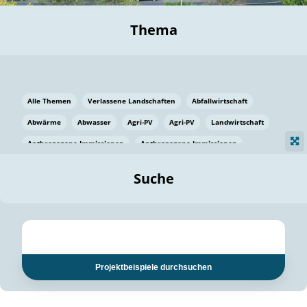
Thema
Alle Themen
Verlassene Landschaften
Abfallwirtschaft
Abwärme
Abwasser
Agri-PV
Agri-PV
Landwirtschaft
Anthropogene Immissionen
Anthropogene Immissionen
Vermeidung von Lebensmittelverlusten
Baden Württemberg
Suche
Ostsee
Bauen
Baumaterial
Bayern
Bayern
Beatmungssysteme
Beratung
Berlin
Bestäuber
bilaterale Zu-sammenarbeit
bilaterale Zu-sammenarbeit
Bildung
Bildung / Kommunikation
Projektbeispiele durchsuchen
Bildung für nachhaltige Entwicklung
Pflanzenkohle
Biodiversität
Biodiversität
Biogas
Biogas