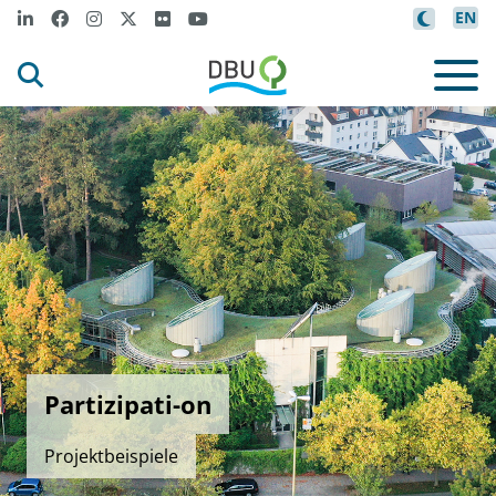
EN
Partizipati-on
Projektbeispiele