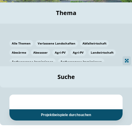
Thema
Alle Themen
Verlassene Landschaften
Abfallwirtschaft
Abwärme
Abwasser
Agri-PV
Agri-PV
Landwirtschaft
Anthropogene Immissionen
Anthropogene Immissionen
Vermeidung von Lebensmittelverlusten
Baden Württemberg
Suche
Ostsee
Bauen
Baumaterial
Bayern
Bayern
Beatmungssysteme
Beratung
Berlin
Bestäuber
bilaterale Zu-sammenarbeit
bilaterale Zu-sammenarbeit
Bildung
Bildung / Kommunikation
Projektbeispiele durchsuchen
Bildung für nachhaltige Entwicklung
Pflanzenkohle
Biodiversität
Biodiversität
Biogas
Biogas