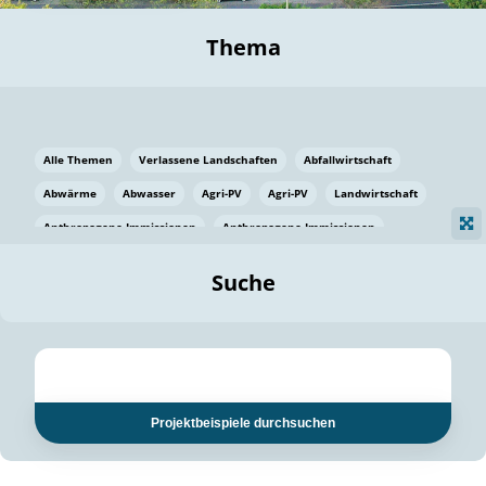
Thema
Alle Themen
Verlassene Landschaften
Abfallwirtschaft
Abwärme
Abwasser
Agri-PV
Agri-PV
Landwirtschaft
Anthropogene Immissionen
Anthropogene Immissionen
Vermeidung von Lebensmittelverlusten
Baden Württemberg
Suche
Ostsee
Bauen
Baumaterial
Bayern
Bayern
Beatmungssysteme
Beratung
Berlin
Bestäuber
bilaterale Zu-sammenarbeit
bilaterale Zu-sammenarbeit
Bildung
Bildung / Kommunikation
Projektbeispiele durchsuchen
Bildung für nachhaltige Entwicklung
Pflanzenkohle
Biodiversität
Biodiversität
Biogas
Biogas