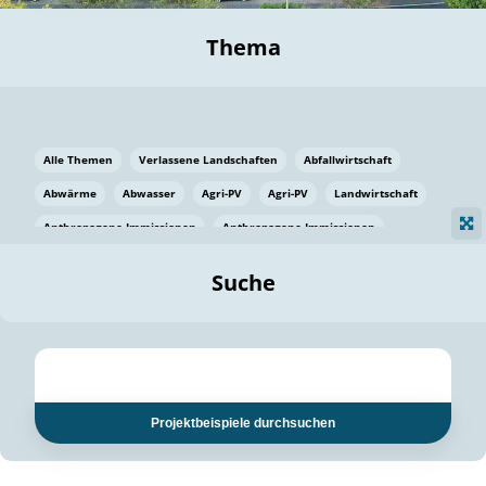
Thema
Alle Themen
Verlassene Landschaften
Abfallwirtschaft
Abwärme
Abwasser
Agri-PV
Agri-PV
Landwirtschaft
Anthropogene Immissionen
Anthropogene Immissionen
Vermeidung von Lebensmittelverlusten
Baden Württemberg
Suche
Ostsee
Bauen
Baumaterial
Bayern
Bayern
Beatmungssysteme
Beratung
Berlin
Bestäuber
bilaterale Zu-sammenarbeit
bilaterale Zu-sammenarbeit
Bildung
Bildung / Kommunikation
Projektbeispiele durchsuchen
Bildung für nachhaltige Entwicklung
Pflanzenkohle
Biodiversität
Biodiversität
Biogas
Biogas