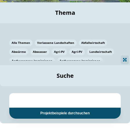
Thema
Alle Themen
Verlassene Landschaften
Abfallwirtschaft
Abwärme
Abwasser
Agri-PV
Agri-PV
Landwirtschaft
Anthropogene Immissionen
Anthropogene Immissionen
Vermeidung von Lebensmittelverlusten
Baden Württemberg
Suche
Ostsee
Bauen
Baumaterial
Bayern
Bayern
Beatmungssysteme
Beratung
Berlin
Bestäuber
bilaterale Zu-sammenarbeit
bilaterale Zu-sammenarbeit
Bildung
Bildung / Kommunikation
Projektbeispiele durchsuchen
Bildung für nachhaltige Entwicklung
Pflanzenkohle
Biodiversität
Biodiversität
Biogas
Biogas