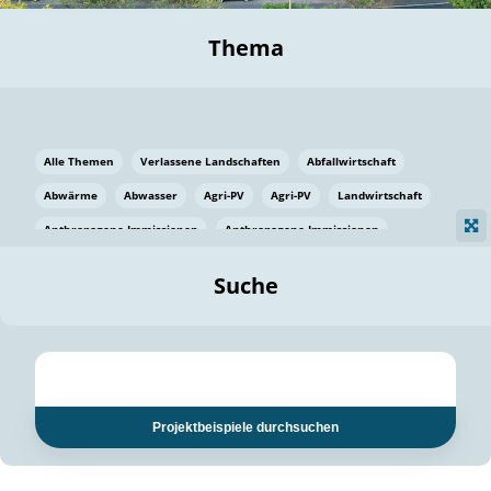
Thema
Alle Themen
Verlassene Landschaften
Abfallwirtschaft
Abwärme
Abwasser
Agri-PV
Agri-PV
Landwirtschaft
Anthropogene Immissionen
Anthropogene Immissionen
Vermeidung von Lebensmittelverlusten
Baden Württemberg
Suche
Ostsee
Bauen
Baumaterial
Bayern
Bayern
Beatmungssysteme
Beratung
Berlin
Bestäuber
bilaterale Zu-sammenarbeit
bilaterale Zu-sammenarbeit
Bildung
Bildung / Kommunikation
Projektbeispiele durchsuchen
Bildung für nachhaltige Entwicklung
Pflanzenkohle
Biodiversität
Biodiversität
Biogas
Biogas