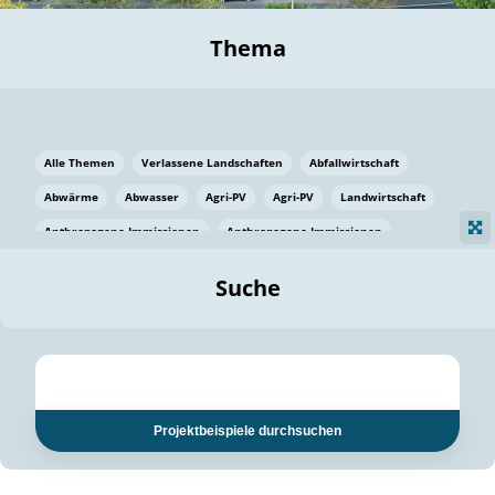
Thema
Alle Themen
Verlassene Landschaften
Abfallwirtschaft
Abwärme
Abwasser
Agri-PV
Agri-PV
Landwirtschaft
Anthropogene Immissionen
Anthropogene Immissionen
Vermeidung von Lebensmittelverlusten
Baden Württemberg
Suche
Ostsee
Bauen
Baumaterial
Bayern
Bayern
Beatmungssysteme
Beratung
Berlin
Bestäuber
bilaterale Zu-sammenarbeit
bilaterale Zu-sammenarbeit
Bildung
Bildung / Kommunikation
Projektbeispiele durchsuchen
Bildung für nachhaltige Entwicklung
Pflanzenkohle
Biodiversität
Biodiversität
Biogas
Biogas