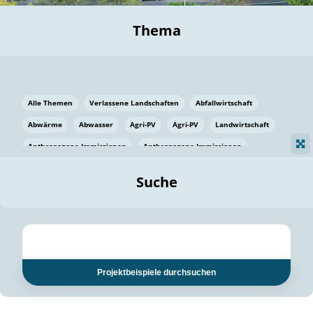
Thema
Alle Themen
Verlassene Landschaften
Abfallwirtschaft
Abwärme
Abwasser
Agri-PV
Agri-PV
Landwirtschaft
Anthropogene Immissionen
Anthropogene Immissionen
Vermeidung von Lebensmittelverlusten
Baden Württemberg
Suche
Ostsee
Bauen
Baumaterial
Bayern
Bayern
Beatmungssysteme
Beratung
Berlin
Bestäuber
bilaterale Zu-sammenarbeit
bilaterale Zu-sammenarbeit
Bildung
Bildung / Kommunikation
Projektbeispiele durchsuchen
Bildung für nachhaltige Entwicklung
Pflanzenkohle
Biodiversität
Biodiversität
Biogas
Biogas