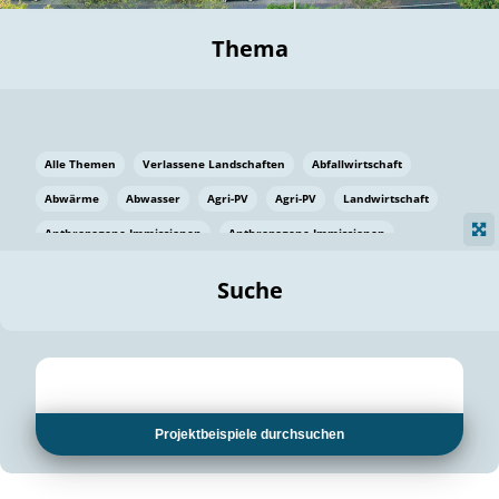
Thema
Alle Themen
Verlassene Landschaften
Abfallwirtschaft
Abwärme
Abwasser
Agri-PV
Agri-PV
Landwirtschaft
Anthropogene Immissionen
Anthropogene Immissionen
Vermeidung von Lebensmittelverlusten
Baden Württemberg
Suche
Ostsee
Bauen
Baumaterial
Bayern
Bayern
Beatmungssysteme
Beratung
Berlin
Bestäuber
bilaterale Zu-sammenarbeit
bilaterale Zu-sammenarbeit
Bildung
Bildung / Kommunikation
Projektbeispiele durchsuchen
Bildung für nachhaltige Entwicklung
Pflanzenkohle
Biodiversität
Biodiversität
Biogas
Biogas