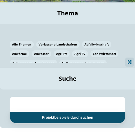
Thema
Alle Themen
Verlassene Landschaften
Abfallwirtschaft
Abwärme
Abwasser
Agri-PV
Agri-PV
Landwirtschaft
Anthropogene Immissionen
Anthropogene Immissionen
Vermeidung von Lebensmittelverlusten
Baden Württemberg
Suche
Ostsee
Bauen
Baumaterial
Bayern
Bayern
Beatmungssysteme
Beratung
Berlin
Bestäuber
bilaterale Zu-sammenarbeit
bilaterale Zu-sammenarbeit
Bildung
Bildung / Kommunikation
Projektbeispiele durchsuchen
Bildung für nachhaltige Entwicklung
Pflanzenkohle
Biodiversität
Biodiversität
Biogas
Biogas