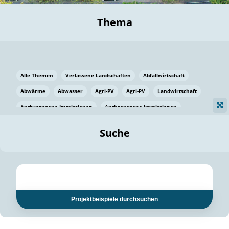
Thema
Alle Themen
Verlassene Landschaften
Abfallwirtschaft
Abwärme
Abwasser
Agri-PV
Agri-PV
Landwirtschaft
Anthropogene Immissionen
Anthropogene Immissionen
Vermeidung von Lebensmittelverlusten
Baden Württemberg
Suche
Ostsee
Bauen
Baumaterial
Bayern
Bayern
Beatmungssysteme
Beratung
Berlin
Bestäuber
bilaterale Zu-sammenarbeit
bilaterale Zu-sammenarbeit
Bildung
Bildung / Kommunikation
Projektbeispiele durchsuchen
Bildung für nachhaltige Entwicklung
Pflanzenkohle
Biodiversität
Biodiversität
Biogas
Biogas