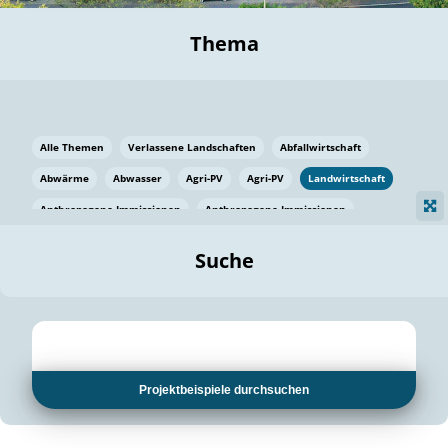
Thema
Alle Themen
Verlassene Landschaften
Abfallwirtschaft
Abwärme
Abwasser
Agri-PV
Agri-PV
Landwirtschaft
Anthropogene Immissionen
Anthropogene Immissionen
Vermeidung von Lebensmittelverlusten
Baden Württemberg
Suche
Ostsee
Bauen
Baumaterial
Bayern
Bayern
Beatmungssysteme
Beratung
Berlin
Bestäuber
bilaterale Zu-sammenarbeit
bilaterale Zu-sammenarbeit
Bildung
Bildung / Kommunikation
Projektbeispiele durchsuchen
Bildung für nachhaltige Entwicklung
Pflanzenkohle
Biodiversität
Biodiversität
Biogas
Biogas