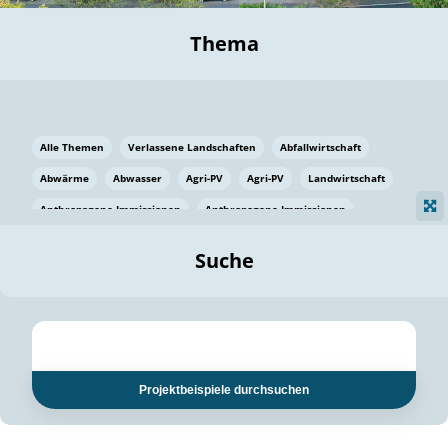
Thema
Alle Themen
Verlassene Landschaften
Abfallwirtschaft
Abwärme
Abwasser
Agri-PV
Agri-PV
Landwirtschaft
Anthropogene Immissionen
Anthropogene Immissionen
Vermeidung von Lebensmittelverlusten
Baden Württemberg
Suche
Ostsee
Bauen
Baumaterial
Bayern
Bayern
Beatmungssysteme
Beratung
Berlin
Bestäuber
bilaterale Zu-sammenarbeit
bilaterale Zu-sammenarbeit
Bildung
Bildung / Kommunikation
Projektbeispiele durchsuchen
Bildung für nachhaltige Entwicklung
Pflanzenkohle
Biodiversität
Biodiversität
Biogas
Biogas