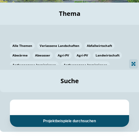
Thema
Alle Themen
Verlassene Landschaften
Abfallwirtschaft
Abwärme
Abwasser
Agri-PV
Agri-PV
Landwirtschaft
Anthropogene Immissionen
Anthropogene Immissionen
Vermeidung von Lebensmittelverlusten
Baden Württemberg
Suche
Ostsee
Bauen
Baumaterial
Bayern
Bayern
Beatmungssysteme
Beratung
Berlin
Bestäuber
bilaterale Zu-sammenarbeit
bilaterale Zu-sammenarbeit
Bildung
Bildung / Kommunikation
Projektbeispiele durchsuchen
Bildung für nachhaltige Entwicklung
Pflanzenkohle
Biodiversität
Biodiversität
Biogas
Biogas