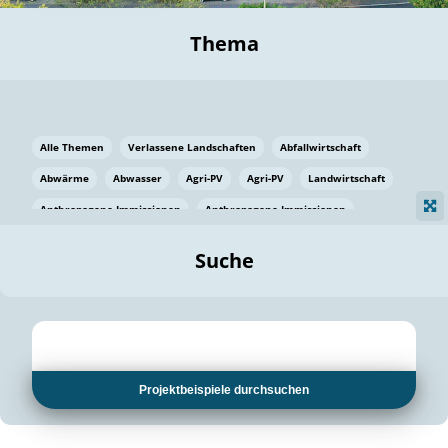
Thema
Alle Themen
Verlassene Landschaften
Abfallwirtschaft
Abwärme
Abwasser
Agri-PV
Agri-PV
Landwirtschaft
Anthropogene Immissionen
Anthropogene Immissionen
Vermeidung von Lebensmittelverlusten
Baden Württemberg
Suche
Ostsee
Bauen
Baumaterial
Bayern
Bayern
Beatmungssysteme
Beratung
Berlin
Bestäuber
bilaterale Zu-sammenarbeit
bilaterale Zu-sammenarbeit
Bildung
Bildung / Kommunikation
Projektbeispiele durchsuchen
Bildung für nachhaltige Entwicklung
Pflanzenkohle
Biodiversität
Biodiversität
Biogas
Biogas