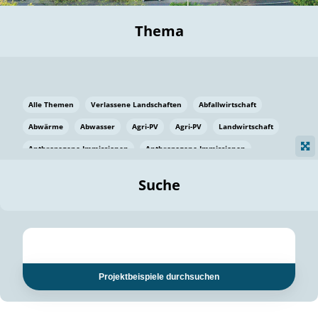
Thema
Alle Themen
Verlassene Landschaften
Abfallwirtschaft
Abwärme
Abwasser
Agri-PV
Agri-PV
Landwirtschaft
Anthropogene Immissionen
Anthropogene Immissionen
Vermeidung von Lebensmittelverlusten
Baden Württemberg
Suche
Ostsee
Bauen
Baumaterial
Bayern
Bayern
Beatmungssysteme
Beratung
Berlin
Bestäuber
bilaterale Zu-sammenarbeit
bilaterale Zu-sammenarbeit
Bildung
Bildung / Kommunikation
Projektbeispiele durchsuchen
Bildung für nachhaltige Entwicklung
Pflanzenkohle
Biodiversität
Biodiversität
Biogas
Biogas