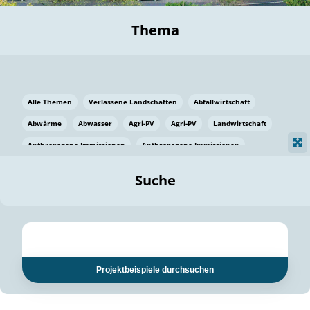
Thema
Alle Themen
Verlassene Landschaften
Abfallwirtschaft
Abwärme
Abwasser
Agri-PV
Agri-PV
Landwirtschaft
Anthropogene Immissionen
Anthropogene Immissionen
Vermeidung von Lebensmittelverlusten
Baden Württemberg
Suche
Ostsee
Bauen
Baumaterial
Bayern
Bayern
Beatmungssysteme
Beratung
Berlin
Bestäuber
bilaterale Zu-sammenarbeit
bilaterale Zu-sammenarbeit
Bildung
Bildung / Kommunikation
Projektbeispiele durchsuchen
Bildung für nachhaltige Entwicklung
Pflanzenkohle
Biodiversität
Biodiversität
Biogas
Biogas