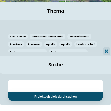
Thema
Alle Themen
Verlassene Landschaften
Abfallwirtschaft
Abwärme
Abwasser
Agri-PV
Agri-PV
Landwirtschaft
Anthropogene Immissionen
Anthropogene Immissionen
Vermeidung von Lebensmittelverlusten
Baden Württemberg
Suche
Ostsee
Bauen
Baumaterial
Bayern
Bayern
Beatmungssysteme
Beratung
Berlin
Bestäuber
bilaterale Zu-sammenarbeit
bilaterale Zu-sammenarbeit
Bildung
Bildung / Kommunikation
Projektbeispiele durchsuchen
Bildung für nachhaltige Entwicklung
Pflanzenkohle
Biodiversität
Biodiversität
Biogas
Biogas