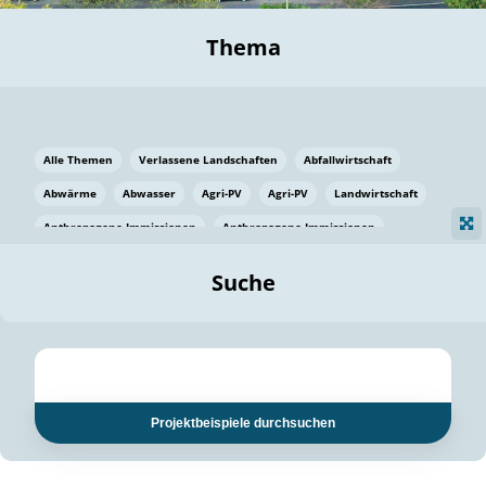
Thema
Alle Themen
Verlassene Landschaften
Abfallwirtschaft
Abwärme
Abwasser
Agri-PV
Agri-PV
Landwirtschaft
Anthropogene Immissionen
Anthropogene Immissionen
Vermeidung von Lebensmittelverlusten
Baden Württemberg
Suche
Ostsee
Bauen
Baumaterial
Bayern
Bayern
Beatmungssysteme
Beratung
Berlin
Bestäuber
bilaterale Zu-sammenarbeit
bilaterale Zu-sammenarbeit
Bildung
Bildung / Kommunikation
Projektbeispiele durchsuchen
Bildung für nachhaltige Entwicklung
Pflanzenkohle
Biodiversität
Biodiversität
Biogas
Biogas