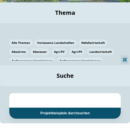
Thema
Alle Themen
Verlassene Landschaften
Abfallwirtschaft
Abwärme
Abwasser
Agri-PV
Agri-PV
Landwirtschaft
Anthropogene Immissionen
Anthropogene Immissionen
Vermeidung von Lebensmittelverlusten
Baden Württemberg
Suche
Ostsee
Bauen
Baumaterial
Bayern
Bayern
Beatmungssysteme
Beratung
Berlin
Bestäuber
bilaterale Zu-sammenarbeit
bilaterale Zu-sammenarbeit
Bildung
Bildung / Kommunikation
Projektbeispiele durchsuchen
Bildung für nachhaltige Entwicklung
Pflanzenkohle
Biodiversität
Biodiversität
Biogas
Biogas