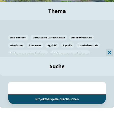
Thema
Alle Themen
Verlassene Landschaften
Abfallwirtschaft
Abwärme
Abwasser
Agri-PV
Agri-PV
Landwirtschaft
Anthropogene Immissionen
Anthropogene Immissionen
Vermeidung von Lebensmittelverlusten
Baden Württemberg
Suche
Ostsee
Bauen
Baumaterial
Bayern
Bayern
Beatmungssysteme
Beratung
Berlin
Bestäuber
bilaterale Zu-sammenarbeit
bilaterale Zu-sammenarbeit
Bildung
Bildung / Kommunikation
Projektbeispiele durchsuchen
Bildung für nachhaltige Entwicklung
Pflanzenkohle
Biodiversität
Biodiversität
Biogas
Biogas