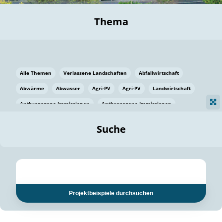
Thema
Alle Themen
Verlassene Landschaften
Abfallwirtschaft
Abwärme
Abwasser
Agri-PV
Agri-PV
Landwirtschaft
Anthropogene Immissionen
Anthropogene Immissionen
Vermeidung von Lebensmittelverlusten
Baden Württemberg
Suche
Ostsee
Bauen
Baumaterial
Bayern
Bayern
Beatmungssysteme
Beratung
Berlin
Bestäuber
bilaterale Zu-sammenarbeit
bilaterale Zu-sammenarbeit
Bildung
Bildung / Kommunikation
Projektbeispiele durchsuchen
Bildung für nachhaltige Entwicklung
Pflanzenkohle
Biodiversität
Biodiversität
Biogas
Biogas