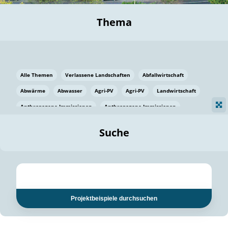
Thema
Alle Themen
Verlassene Landschaften
Abfallwirtschaft
Abwärme
Abwasser
Agri-PV
Agri-PV
Landwirtschaft
Anthropogene Immissionen
Anthropogene Immissionen
Vermeidung von Lebensmittelverlusten
Baden Württemberg
Suche
Ostsee
Bauen
Baumaterial
Bayern
Bayern
Beatmungssysteme
Beratung
Berlin
Bestäuber
bilaterale Zu-sammenarbeit
bilaterale Zu-sammenarbeit
Bildung
Bildung / Kommunikation
Projektbeispiele durchsuchen
Bildung für nachhaltige Entwicklung
Pflanzenkohle
Biodiversität
Biodiversität
Biogas
Biogas