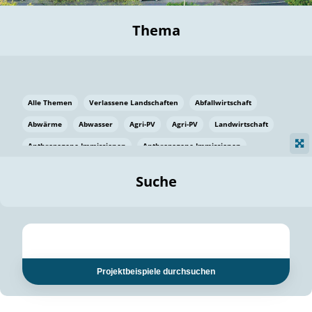
Thema
Alle Themen
Verlassene Landschaften
Abfallwirtschaft
Abwärme
Abwasser
Agri-PV
Agri-PV
Landwirtschaft
Anthropogene Immissionen
Anthropogene Immissionen
Vermeidung von Lebensmittelverlusten
Baden Württemberg
Suche
Ostsee
Bauen
Baumaterial
Bayern
Bayern
Beatmungssysteme
Beratung
Berlin
Bestäuber
bilaterale Zu-sammenarbeit
bilaterale Zu-sammenarbeit
Bildung
Bildung / Kommunikation
Projektbeispiele durchsuchen
Bildung für nachhaltige Entwicklung
Pflanzenkohle
Biodiversität
Biodiversität
Biogas
Biogas