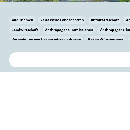
Alle Themen
Verlassene Landschaften
Abfallwirtschaft
A
Landwirtschaft
Anthropogene Immissionen
Anthropogene I
Vermeidung von Lebensmittelverlusten
Baden Württemberg
Bayern
Bayern
Beatmungssysteme
Beratung
Berlin
bilaterale Zu-sammenarbeit
Bildung
Bildung / Kommunikati
Pflanzenkohle
Biodiversität
Biodiversität
Biogas
Bioga
Vermeidung von Lebensmittelverlusten
Brandenburg
Breme
Bürgerwissenschaft
Capacity Building
Capacity Building
Kreislaufwirtschaft
Bürgerenergie
Bürgerbeteiligung
Bürg
Citizen Science
Klimawandel
Klimakrise
Klimaschutz
Kooperation
Kooperation mit KMU
Grenzüberschreitend
D
Deutscher Umweltpreis
Digitale Bildung
Digitaler Landschaf