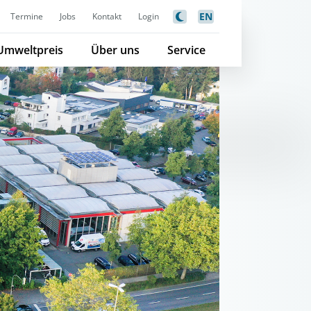
EN
Termine
Jobs
Kontakt
Login
Umweltpreis
Über uns
Service