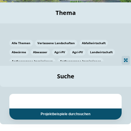
Thema
Alle Themen
Verlassene Landschaften
Abfallwirtschaft
Abwärme
Abwasser
Agri-PV
Agri-PV
Landwirtschaft
Anthropogene Immissionen
Anthropogene Immissionen
Vermeidung von Lebensmittelverlusten
Baden Württemberg
Suche
Ostsee
Bauen
Baumaterial
Bayern
Bayern
Beatmungssysteme
Beratung
Berlin
Bestäuber
bilaterale Zu-sammenarbeit
bilaterale Zu-sammenarbeit
Bildung
Bildung / Kommunikation
Projektbeispiele durchsuchen
Bildung für nachhaltige Entwicklung
Pflanzenkohle
Biodiversität
Biodiversität
Biogas
Biogas